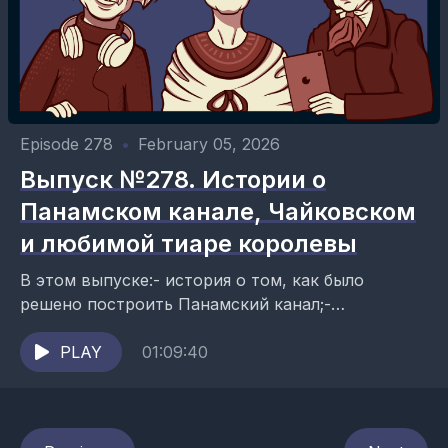
Episode 278
•
February 05, 2026
Выпуск №278. Истории о
Панамском канале, Чайковском
и любимой тиаре королевы
В этом выпуске:- история о том, как было
решено построить Панамский канал;-
жизнеописание Петра Ильича Чайковского;-
рассказ о «Владимирской тиаре», любимой
PLAY
01:09:40
тиаре королевы Елизаветы...