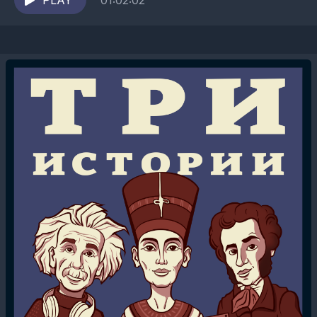
повествование о любвеобильной Вальбурга
PLAY
01:02:02
«Долли» Остеррайх...