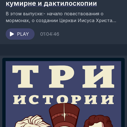
кумирне и дактилоскопии
В этом выпуске:- начало повествования о
мормонах, о создании Церкви Иисуса Христа
Святых последних дней и её основателе
Джозефе Смите;- рассказ о Дацане
PLAY
01:04:46
Гунзэчойнэй,...