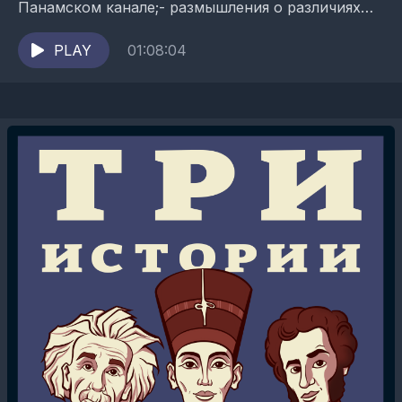
Панамском канале;- размышления о различиях
людей и животных на примере разбора
способностей бонобо Канзи;- рассказ о
PLAY
01:08:04
бирдекелях. Ведущие...