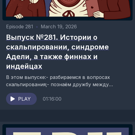
Episode 281
•
March 19, 2026
Выпуск №281. Истории о
скальпировании, синдроме
Адели, а также финнах и
индейцах
В этом выпуске:- разбираемся в вопросах
скальпирования;- познаём дружбу между
индейцами и финнами в Новой Швеции;-
изучаем синдром Адели. Ведущие
PLAY
01:16:00
подкаста: Данил Антоненков, Юля...