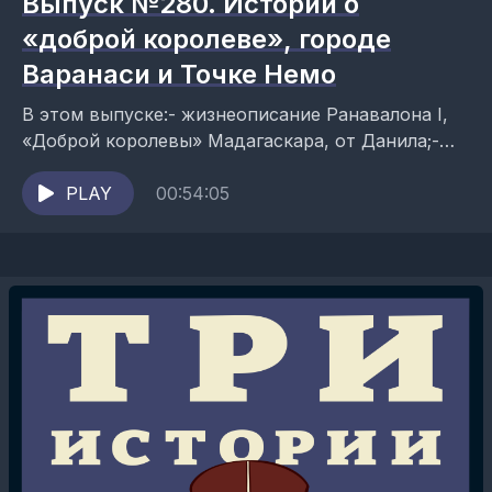
Выпуск №280. Истории о
«доброй королеве», городе
Варанаси и Точке Немо
В этом выпуске:- жизнеописание Ранавалона I,
«Доброй королевы» Мадагаскара, от Данила;-
история Юли о индийском городе Варанаси;-
перечисление «полюсов недоступности» от
PLAY
00:54:05
Александра и рассказ...