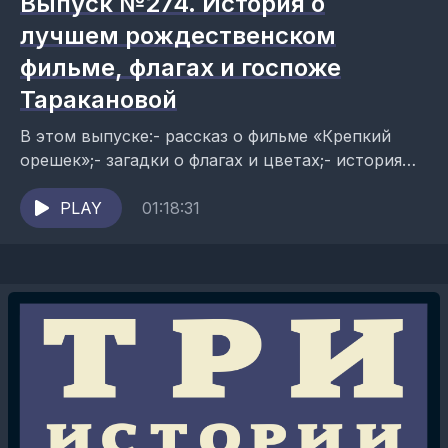
Выпуск №274. История о
лучшем рождественском
фильме, флагах и госпоже
Таракановой
В этом выпуске:- рассказ о фильме «Крепкий
орешек»;- загадки о флагах и цветах;- история
княжны Таракановой. Ведущие подкаста: Данил
Антоненков, Юля Быстрицкая и Александр...
PLAY
01:18:31