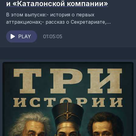
и «Каталонской компании»
В этом выпуске:- история о первых
аттракционах;- рассказ о Секретариате,
чистокровном скаковом жеребце, выигравшем
«Тройную корону»;- продолжение
PLAY
01:05:05
повествования о «Каталонской компании».
Ведущие подкаста: Данил...