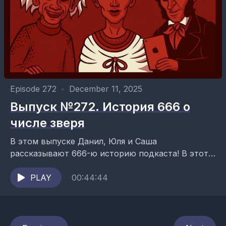
Episode 272
•
December 11, 2025
Выпуск №272. История 666 о
числе зверя
В этом выпуске Данил, Юля и Саша
рассказывают 666-ю историю подкаста! В этот
раз речь о легендарных «трёх шестерках».
Ведущие подкаста: Данил Антоненков, Юля...
PLAY
00:44:44