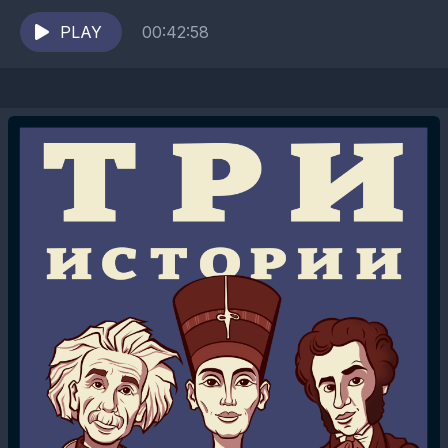
хорошим концом. Но всегда ли сказки были
такими? «Homo sapiens» -...
PLAY
00:42:58