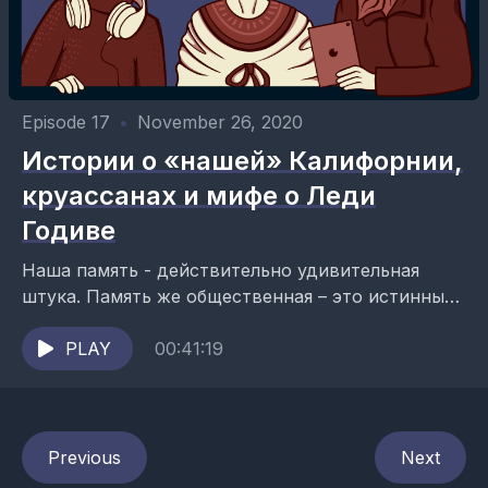
Episode 17
•
November 26, 2020
Истории о «нашей» Калифорнии,
круассанах и мифе о Леди
Годиве
Наша память - действительно удивительная
штука. Память же общественная – это истинный
феномен. Серьёзные глобальные события в ней
тесно переплетаются с маленькими, казалось
PLAY
00:41:19
бы,...
Previous
Next