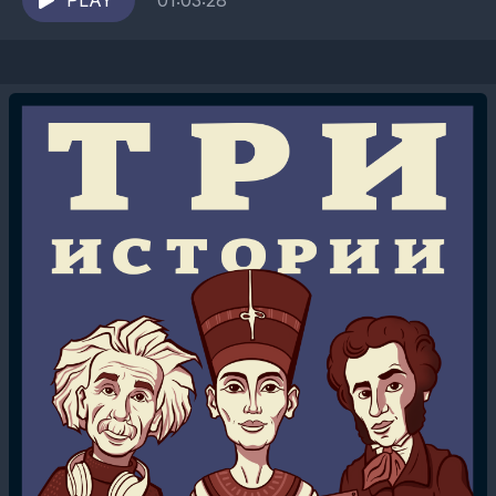
«Лузитания», Саша рассказывает о Владимире
PLAY
01:03:28
Ивановиче Юркевиче, создателе лайнера
«Нормандия», а...