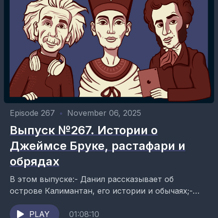
Episode 267
•
November 06, 2025
Выпуск №267. Истории о
Джеймсе Бруке, растафари и
обрядах
В этом выпуске:- Данил рассказывает об
острове Калимантан, его истории и обычаях;-
Саша говорит о растафарианстве и эфиопском
императоре Хайле Селассие I;- Юля повествует...
PLAY
01:08:10