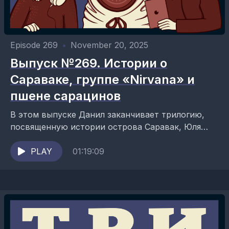
Episode 269
•
November 20, 2025
Выпуск №269. Истории о
Сараваке, группе «Nirvana» и
пшене сарацинов
В этом выпуске Данил заканчивает трилогию,
посвященную истории острова Саравак, Юля
говорит о группе «Nirvana» и её лидере, а Саша
вещает о гречке. Ведущие...
PLAY
01:19:09