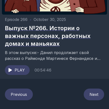
Episode 266
•
October 30, 2025
Выпуск №266. Истории о
важных персонах, работных
домах и маньяках
В этом выпуске:- Данил продолжает свой
рассказ о Раймонде Мартинесе Фернандесе и
Марте Джул Бек;- Юля рассказывает о работных
домах, о том, какими были...
PLAY
00:54:46
Previous
Next