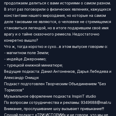
продолжаем делиться с вами историями о самом разном.
В этот раз поговорили о физических явлениях, кажущихся
константами нашего мироздания, но которые на самом
деле таковыми не являются, о человеке не стремящемся
становиться легендой, но в итоге подарившем своё имя
врагу и о тайне сказочного ремесла. Недостаточно
конкретно вышло?
Что ж, тогда коротко и сухо…в этом выпуске говорим о:
- магнитном поле Земли;
- индейце Джеронимо;
- турецкой книжной миниатюре;
Ведущие подкаста: Данил Антоненков, Дарья Лебедева и
Александр Онищук
Подкаст подготовлен Творческим Объединением "Без
Тормозов"
Музыкальное оформление подкаста: InspiriT studio
По вопросам сотрудничества и рекламы:
9349688@mail.ru
Внимание, прослушивание шоу вызывает привыкание!!!
Слушай подкаст «ТРИ ИСТОРИИ» и не говори, что мы не