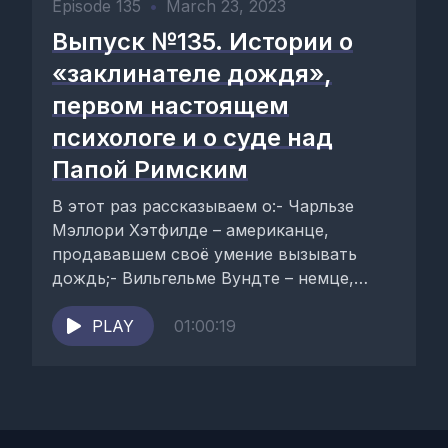
Episode 135
•
March 23, 2023
Выпуск №135. Истории о
«заклинателе дождя»,
первом настоящем
психологе и о суде над
Папой Римским
В этот раз рассказываем о:- Чарльзе
Мэллори Хэтфилде – американце,
продававшем своё умение вызывать
дождь;- Вильгельме Вундте – немце,
создавшем современную психологию;-
Папе Формозе...
PLAY
01:00:19