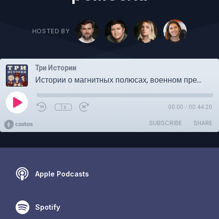
HOSTED BY
Три Истории
Истории о магнитных полюсах, военном предводителе чирикауа-апачей и о тайне сказочного ремесла
1x
00:00
/
00:44:20
SUBSCRIBE
SHARE
Apple Podcasts
Spotify