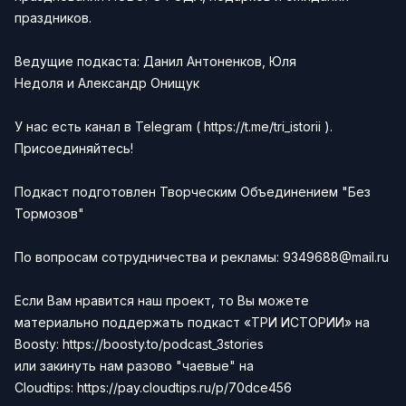
праздников.
Ведущие подкаста:
Данил Антоненков
,
Юля
Недоля
и
Александр Онищук
У нас есть канал в Telegram (
https://t.me/tri_istorii
).
Присоединяйтесь!
Подкаст подготовлен
Творческим Объединением "Без
Тормозов"
По вопросам сотрудничества и рекламы:
9349688@mail.ru
Если Вам нравится наш проект, то Вы можете
материально поддержать подкаст «ТРИ ИСТОРИИ» на
Boosty:
https://boosty.to/podcast_3stories
или закинуть нам разово "чаевые" на
Сloudtips:
https://pay.cloudtips.ru/p/70dce456