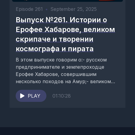
Episode 261
•
September 25, 2025
Выпуск №261. Истории о
Ерофее Хабарове, великом
скрипаче и творении
космографа и пирата
В этом выпуске говорим о:- русском
предпринимателе и землепроходце
Ерофее Хабарове, совершившим
несколько походов на Амур;- великом
итальянском скрипаче-виртуозе и
композиторе Николо Паганини;-
PLAY
01:10:28
фламандском...