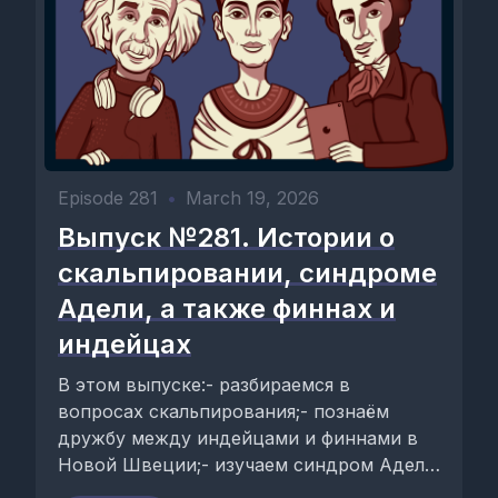
Episode 281
•
March 19, 2026
Выпуск №281. Истории о
скальпировании, синдроме
Адели, а также финнах и
индейцах
В этом выпуске:- разбираемся в
вопросах скальпирования;- познаём
дружбу между индейцами и финнами в
Новой Швеции;- изучаем синдром Адели.
Ведущие подкаста: Данил