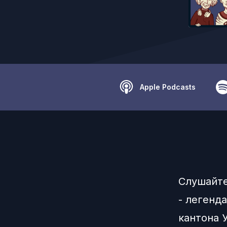
Apple Podcasts
Слушайте
- легенд
кантона У