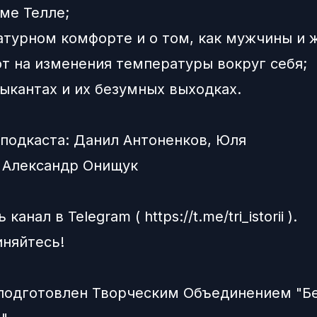
ме Телле;
атурном комфорте и о том, как мужчины и
т на изменения температуры вокруг себя;
зыкантах и их безумных выходках.
подкаста:
Данил Антоненков,
Юля
и
Александр Онищук
ь канал в
Telegram
(
https://t.me/tri_istorii
).
няйтесь!
подготовлен Творческим Объединением "Б