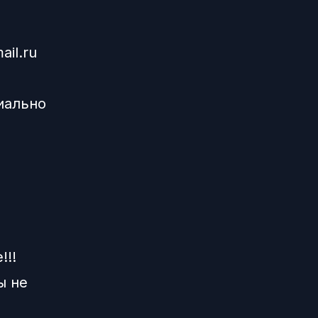
il.ru
иально
!!!
ы не