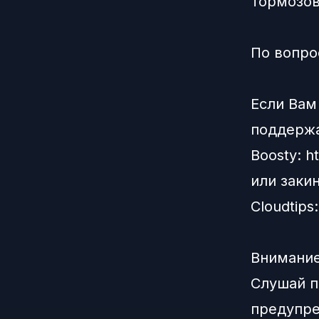
Тормозов
По вопро
Если Вам
поддерж
Boosty:
h
или заки
Сloudtips
Внимание
Слушай п
предупре