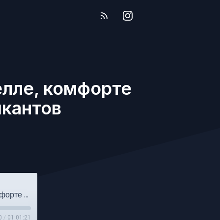
елле, комфорте
ыкантов
Выпуск №195. Истории о Вильгельме Телле, комфорте и безумных выходках рок-музыкантов
0
/
01:01:21