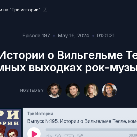
и на "Три истории"
Episode 197
•
May 16, 2024
•
01:01:21
Истории о Вильгельме Т
мных выходках рок-муз
HOSTED BY
Три Истории
00:0
1x