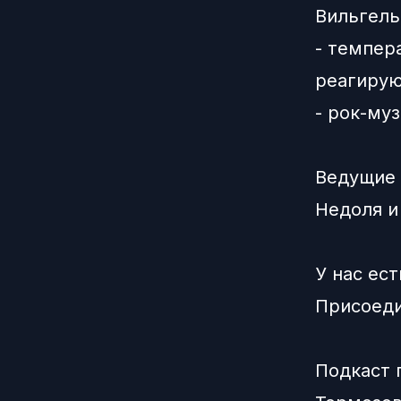
Вильгель
- темпер
реагирую
- рок-му
Ведущие 
Недоля
У нас ест
Присоеди
Подкаст 