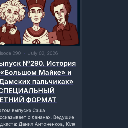
isode 290
•
July 02, 2026
ыпуск №290. История
 «Большом Майке» и
Дамских пальчиках»
 СПЕЦИАЛЬНЫЙ
ЕТНИЙ ФОРМАТ
этом выпуске Саша
ссказывает о бананах. Ведущие
дкаста: Данил Антоненков, Юля