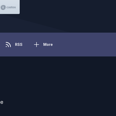
RSS
More
це