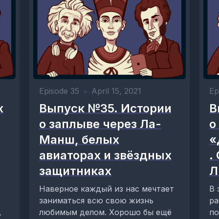
Episode 35
•
April 15, 2021
Ep
х
Выпуск №35. Истории
В
о заплыве через Ла-
о
Манш, белых
«
авиаторах и звёздных
.
защитниках
Л
Наверное каждый из нас мечтает
В 
заниматься всю свою жизнь
ра
,
любимым делом. Хорошо бы ещё
по