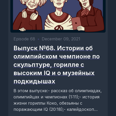
Episode 68
•
December 09, 2021
Выпуск №68. Истории об
олимпийском чемпионе по
скульптуре, горилле с
высоким IQ и о музейных
подкидышах
В этом выпуске:- рассказ об олимпиадах,
олимпийцах и чемпионах (1:11);- история
жизни гориллы Коко, обезьяны с
поражающим IQ (20:18);- калейдоскоп
историй о «подкидышах» в...