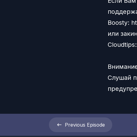
Если Вам
поддерж
Boosty:
h
или заки
Сloudtips
Внимание
Слушай п
предупре
Previous
Episode