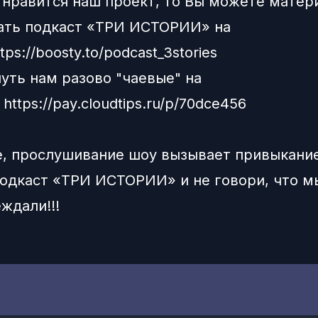
 нравится наш проект, то Вы можете матер
ать подкаст «ТРИ ИСТОРИИ» на
ttps://boosty.to/podcast_3stories
нуть нам разово "чаевые" на
:
https://pay.cloudtips.ru/p/70dce456
, прослушивание шоу вызывает привыкание
одкаст «ТРИ ИСТОРИИ» и не говори, что м
ждали!!!