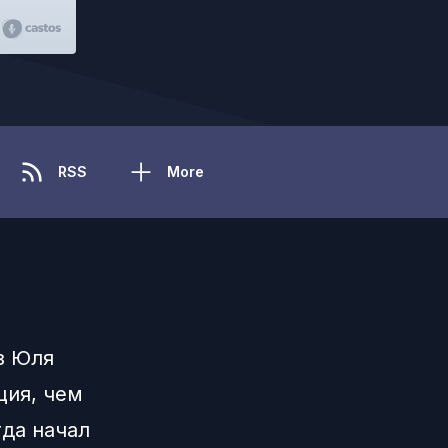
RSS
More
з Юля
ция, чем
гда начал