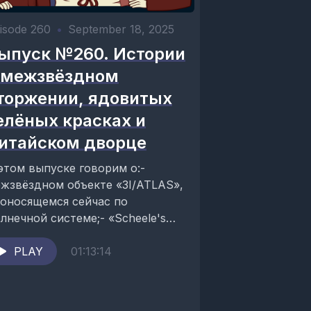
isode 260
•
September 18, 2025
ыпуск №260. Истории
 межзвёздном
торжении, ядовитых
елёных красках и
итайском дворце
этом выпуске говорим о:-
жзвёздном объекте «3I/ATLAS»,
оносящемся сейчас по
лнечной системе;- «Scheele's
een», зелёном ядовитом
асителе, популярном когда-то;-
PLAY
01:13:14
тайском дворце,
сположенном в...