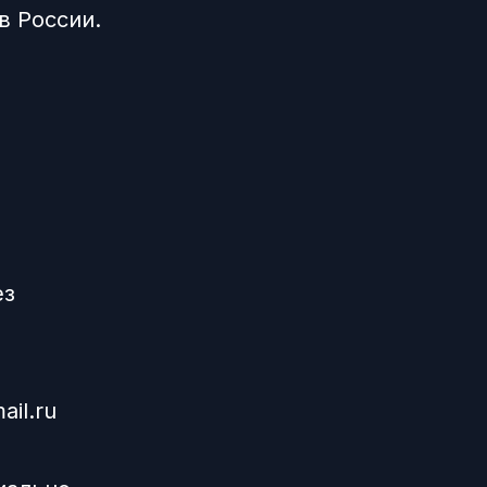
в России.
ез
il.ru