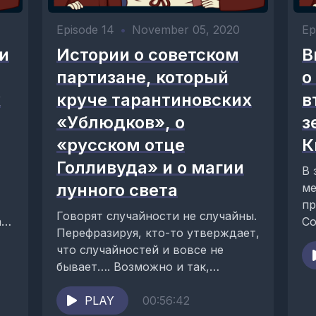
Episode 14
•
November 05, 2020
Ep
и
Истории о советском
В
партизане, который
о
х
круче тарантиновских
в
«Ублюдков», о
з
«русском отце
К
Голливуда» и о магии
В 
лунного света
ме
пр
Говорят случайности не случайны.
але
Со
Перефразируя, кто-то утверждает,
gr
что случайностей и вовсе не
кр
бывает…. Возможно и так,
Ки
возможно совпадения можно
ра
объяснить и вполне научно
PLAY
00:56:42