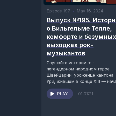
Episode 197
•
May 16, 2024
Выпуск №195. Истори
о Вильгельме Телле,
комфорте и безумны
выходках рок-
музыкантов
Слушайте истории о: -
легендарном народном герое
Швейцарии, уроженце кантона
Ури, жившем в конце XIII — нач
XIV века, Вильгельме Телле; -
температурном комфорте...
PLAY
01:01:21