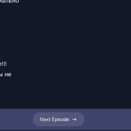
иально
!!!
ы не
Next
Episode