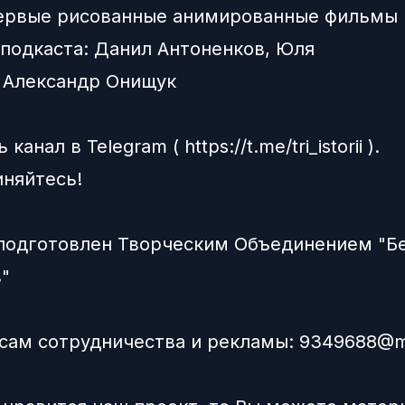
ервые рисованные анимированные фильмы 
подкаста:
Данил Антоненков,
Юля
и
Александр Онищук
ь канал в
Telegram
(
https://t.me/tri_istorii
).
няйтесь!
подготовлен Творческим Объединением "Б
"
сам сотрудничества и рекламы:
9349688@ma