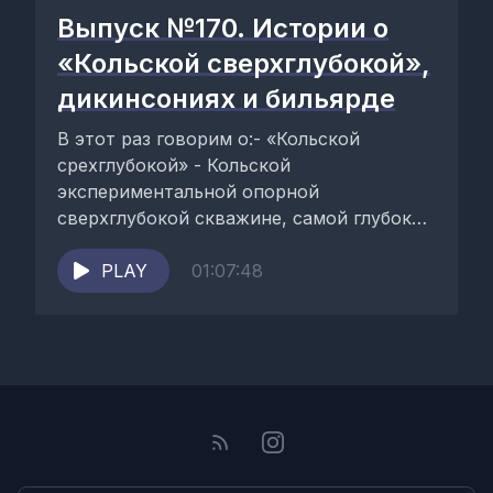
Выпуск №170. Истории о
«Кольской сверхглубокой»,
дикинсониях и бильярде
В этот раз говорим о:- «Кольской
срехглубокой» - Кольской
экспериментальной опорной
сверхглубокой скважине, самой глубокой
горной выработке в мире;- дикинсониях,
наиболее характерном роде
PLAY
01:07:48
ископаемых...