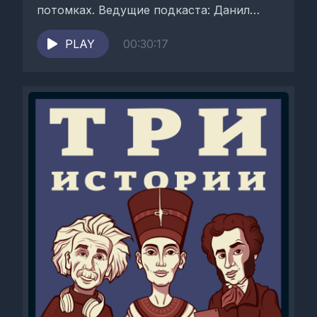
потомках. Ведущие подкаста: Данил
Антоненков, Юля
Быстрицкая и Александр Онищук...
PLAY
00:30:17