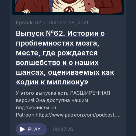
Episode 62
•
October 28, 2021
Выпуск №62. Истории о
проблемностях мозга,
месте, где рождается
волшебство и о наших
шансах, оцениваемых как
«один к миллиону»
У этого выпуска есть РАСШИРЕННАЯ
версия! Она доступна нашим
подписчикам на
Patreon:https://www.patreon.com/podcast_3stories
этом выпуске истории о:- не
верифицированных долгожителях, об
PLAY
00:47:26