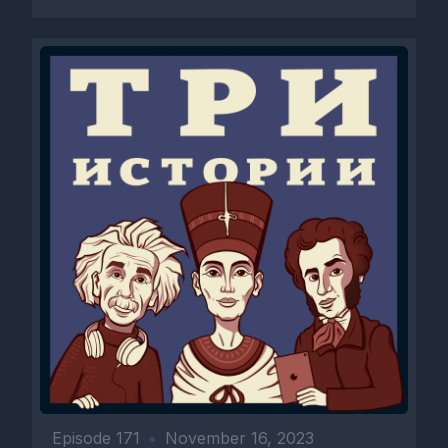
официально признанной рекордсменке
и...
Episode 171
•
November 16, 2023