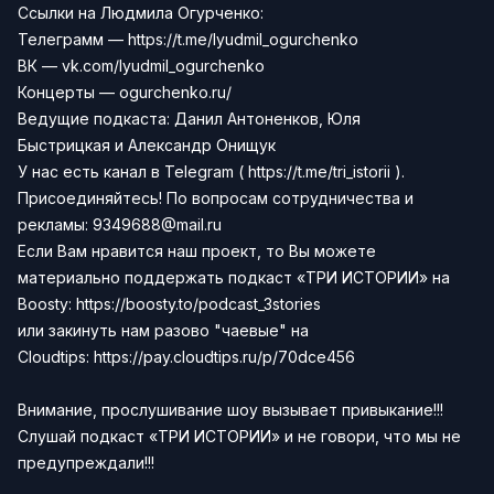
Ссылки на Людмила Огурченко:
Телеграмм —
https://t.me/lyudmil_ogurchenko
ВК — vk.com/lyudmil_ogurchenko
Концерты —
ogurchenko.ru/
Ведущие подкаста:
Данил Антоненков,
Юля
Быстрицкая
и
Александр Онищук
У нас есть канал в
Telegram
(
https://t.me/tri_istorii
).
Присоединяйтесь!
По вопросам сотрудничества и
рекламы:
9349688@mail.ru
Если Вам нравится наш проект, то Вы можете
материально поддержать подкаст «ТРИ ИСТОРИИ» на
Boosty:
https://boosty.to/podcast_3stories
или закинуть нам разово "чаевые" на
Сloudtips:
https://pay.cloudtips.ru/p/70dce456
Внимание, прослушивание шоу вызывает привыкание!!!
Слушай подкаст «ТРИ ИСТОРИИ» и не говори, что мы не
предупреждали!!!