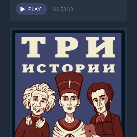
живущих...
PLAY
00:53:03