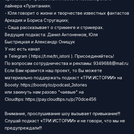
лайнера «Лузитания»;
- Юля говорит о жизни и творчестве известных фантастов
Аркадия и Бориса Стругацких;
- Саша рассказывает о стрикинге и стрикерах.
Ведущие подкаста:
Данил Антоненков
,
Юля
Быстрицкая
и
Александр Онищук
У нас есть канал
в
Telegram
(
https://t.me/tri_istorii
).
Присоединяйтесь!
По вопросам сотрудничества и рекламы:
9349688@mail.ru
Если Вам нравится наш проект, то Вы можете
материально поддержать подкаст «ТРИ ИСТОРИИ» на
Boosty:
https://boosty.to/podcast_3stories
или закинуть нам разово "чаевые" на
Сloudtips:
https://pay.cloudtips.ru/p/70dce456
Внимание, прослушивание шоу вызывает привыкание!!!
Слушай подкаст «ТРИ ИСТОРИИ» и не говори, что мы не
предупреждали!!!