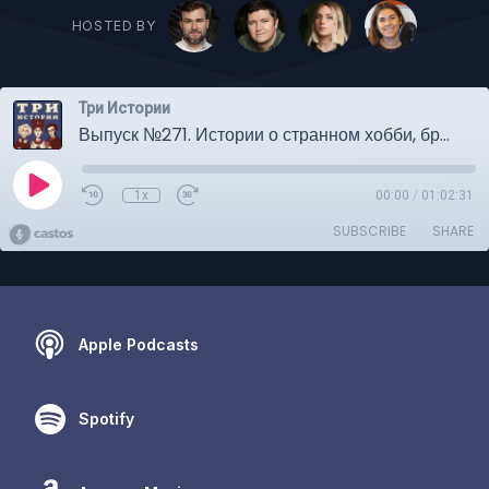
HOSTED BY
Три Истории
Выпуск №271. Истории о странном хобби, братьях Стругацких, а также интригах и расследованиях
1x
00:00
/
01:02:31
SUBSCRIBE
SHARE
Apple Podcasts
Spotify