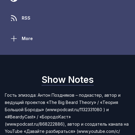
RSS
More
Show Notes
Гость эпизода:
Антон Поздняков
– подкастер, автор и
ведущий проектов «The Big Beard Theory» / «Теория
Большой Бороды» (
www.podcast.ru/1132331080
) и
«
#BeardyCast
» / «БородоКаст»
(
www.podcast.ru/868222886
), автор и создатель канала на
YouTube «Давайте разбираться» (
www.youtube.com/c/