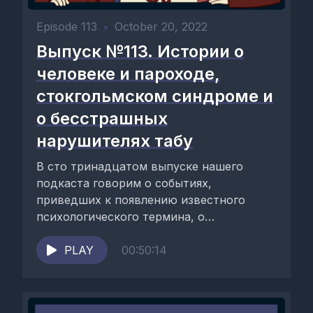
Episode 113
•
October 20, 2022
Выпуск №113. Истории о
человеке и пароходе,
стокгольмском синдроме и
о бесстрашных
нарушителях табу
В сто тринадцатом выпуске нашего
подкаста говорим о событиях,
приведших к появлению известного
психологического термина, о
прославленном путешественнике, а
также об индийской секте с...
PLAY
00:50:14