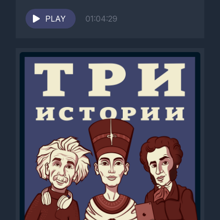
смеялись, веселились, играли в
командный квиз;- записали и...
PLAY
01:04:29