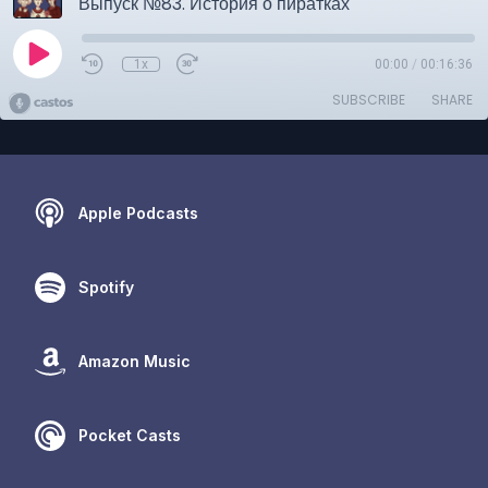
Выпуск №83. История о пиратках
1x
00:00
/
00:16:36
SUBSCRIBE
SHARE
Apple Podcasts
Spotify
Amazon Music
Pocket Casts