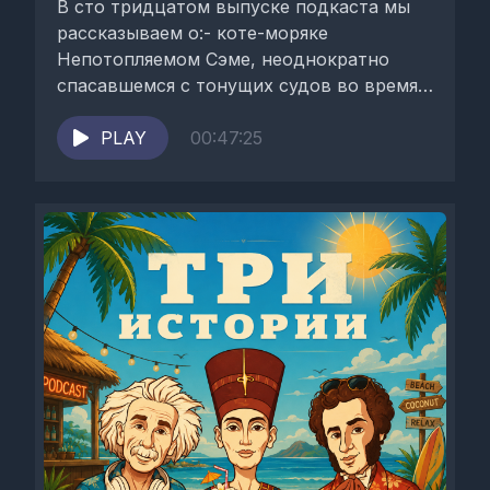
В сто тридцатом выпуске подкаста мы
рассказываем о:- коте-моряке
Непотопляемом Сэме, неоднократно
спасавшемся с тонущих судов во время
Второй Мировой Войны;- Александре
Селькирке –...
PLAY
00:47:25