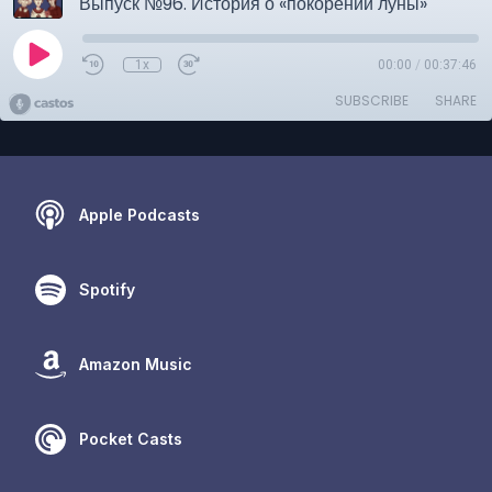
Выпуск №96. История о «покорении луны»
1x
00:00
/
00:37:46
SUBSCRIBE
SHARE
Apple Podcasts
Spotify
Amazon Music
Pocket Casts