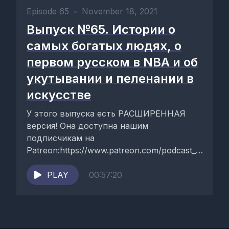
Episode 65
•
November 18, 2021
Выпуск №65. Истории о
самых богатых людях, о
первом русском в NBA и об
укутывании и пеленании в
искусстве
У этого выпуска есть РАСШИРЕННАЯ
версия! Она доступна нашим
подписчикам на
Patreon:https://www.patreon.com/podcast_3stories
этом выпуске:- первая часть рейтинга
«самые богатые люди мира за всю
PLAY
00:57:20
историю»...