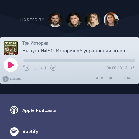
HOSTED BY
Три Истории
Выпуск №150. История об управлении полётами. ЮБИЛЕЙНЫЙ СПЕЦИАЛЬНЫЙ ВЫПУСК
1x
00:00
/
01:31:46
SUBSCRIBE
SHARE
Apple Podcasts
Spotify