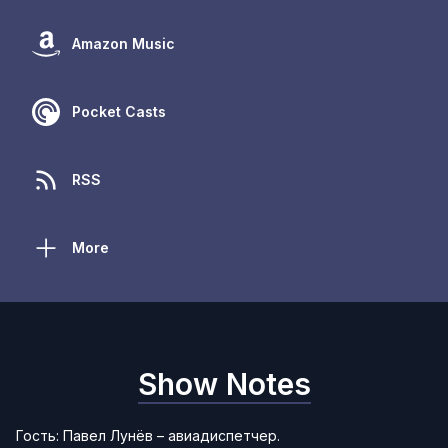
Amazon Music
Pocket Casts
RSS
More
Show Notes
Гость:
Павел Лунёв
– авиадиспетчер.