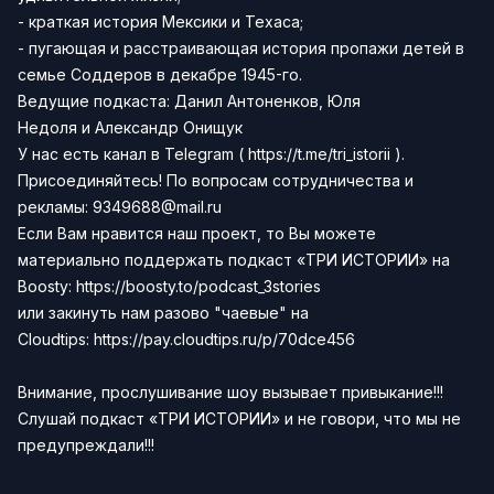
- краткая история Мексики и Техаса;
- пугающая и расстраивающая история пропажи детей в
семье Соддеров в декабре 1945-го.
Ведущие подкаста:
Данил Антоненков,
Юля
Недоля
и
Александр Онищук
У нас есть канал в
Telegram
(
https://t.me/tri_istorii
).
Присоединяйтесь!
По вопросам сотрудничества и
рекламы:
9349688@mail.ru
Если Вам нравится наш проект, то Вы можете
материально поддержать подкаст «ТРИ ИСТОРИИ» на
Boosty:
https://boosty.to/podcast_3stories
или закинуть нам разово "чаевые" на
Сloudtips:
https://pay.cloudtips.ru/p/70dce456
Внимание, прослушивание шоу вызывает привыкание!!!
Слушай подкаст «ТРИ ИСТОРИИ» и не говори, что мы не
предупреждали!!!