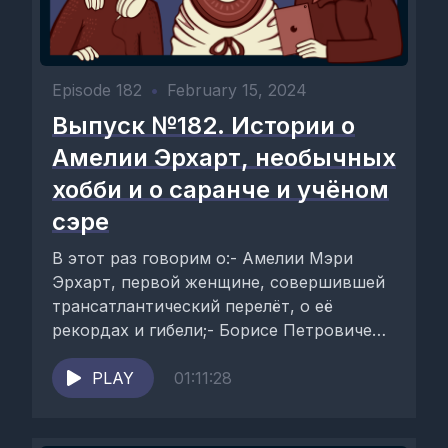
Episode 182
•
February 15, 2024
Выпуск №182. Истории о
Амелии Эрхарт, необычных
хобби и о саранче и учёном
сэре
В этот раз говорим о:- Амелии Мэри
Эрхарт, первой женщине, совершившей
трансатлантический перелёт, о её
рекордах и гибели;- Борисе Петровиче
Уварове, всемирно известном
энтомологе,...
PLAY
01:11:28