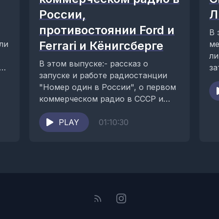
России,
Л
противостоянии Ford и
В 
Ferrari и Кёнигсберге
ли
ме
ли
В этом выпуске:- рассказ о
за
запуске и работе радиостанции
св
"Номер один в России", о первом
коммерческом радио в СССР и
России, о радио «Европа...
PLAY
01:10:30