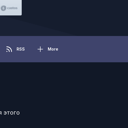
RSS
More
я этого