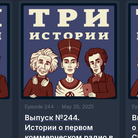
Episode 244
•
May 29, 2025
Ep
Выпуск №244.
В
Истории о первом
о
коммерческом радио в
С