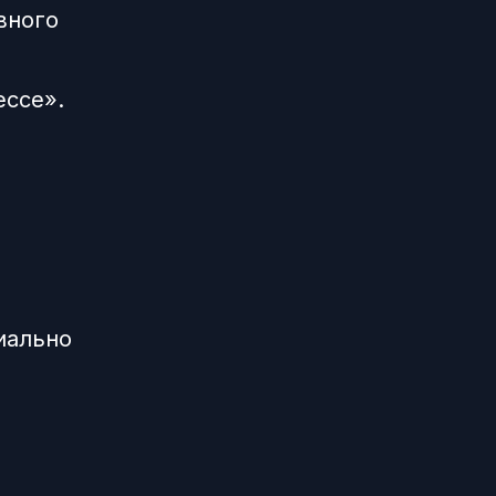
вного
ессе».
иально