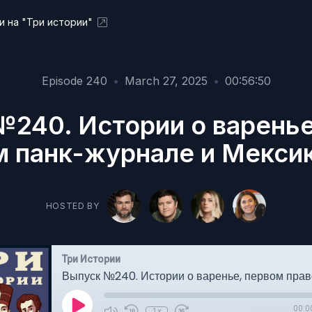
и на "Три истории"
Episode 240
•
March 27, 2025
•
00:56:50
№240. Истории о варенье
 панк-журнале и Мекси
HOSTED BY
Три Истории
00:0
1x