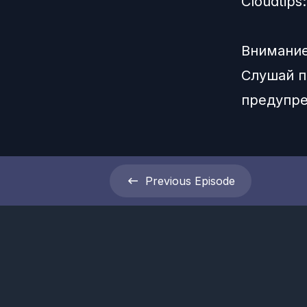
Сloudtips
Внимание
Слушай п
предупре
Previous
Episode