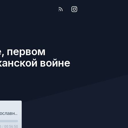
, первом
канской войне
Выпуск №240. Истории о варенье, первом православном панк-журнале и Мексиканской войне
0
/
00:56:50