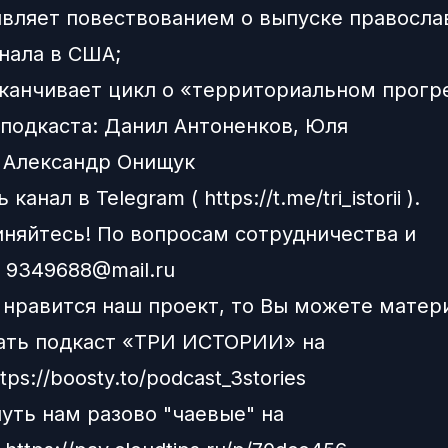
ивляет повествованием о выпуске правосла
нала в США;
аканчивает цикл о «территориальном прогр
подкаста:
Данил Антоненков,
Юля
и
Александр Онищук
ь канал в
Telegram
(
https://t.me/tri_istorii
).
няйтесь!
По вопросам сотрудничества и
:
9349688@mail.ru
 нравится наш проект, то Вы можете матер
ать подкаст «ТРИ ИСТОРИИ» на
ttps://boosty.to/podcast_3stories
нуть нам разово "чаевые" на