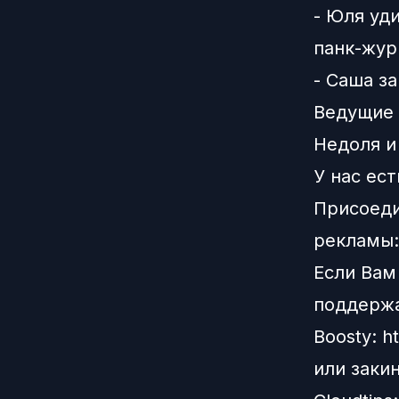
- Юля уд
панк-жур
- Саша з
Ведущие 
Недоля
У нас ест
Присоеди
рекламы
Если Вам
поддерж
Boosty:
h
или заки