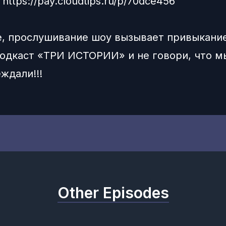
:
https://pay.cloudtips.ru/p/70dce456
, прослушивание шоу вызывает привыкание
одкаст «ТРИ ИСТОРИИ» и не говори, что м
ждали!!!
Other Episodes