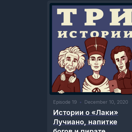
Episode 19
•
December 10, 2020
Истории о «Лаки»
Лучиано, напитке
богов и пирате