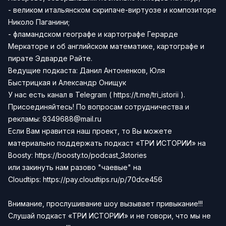
- великом итальянском скрипаче-виртуозе и композиторе
Николо Паганини;
- фламандском географе и картографе Герарде
Меркаторе и об английском математике, картографе и
пирате Эдварде Райте.
Ведущие подкаста:
Данил Антоненков,
Юля
Быстрицкая
и
Александр Онищук
У нас есть канал в
Telegram
(
https://t.me/tri_istorii
).
Присоединяйтесь!
По вопросам сотрудничества и
рекламы:
9349688@mail.ru
Если Вам нравится наш проект, то Вы можете
материально поддержать подкаст «ТРИ ИСТОРИИ» на
Boosty:
https://boosty.to/podcast_3stories
или закинуть нам разово "чаевые" на
Сloudtips:
https://pay.cloudtips.ru/p/70dce456
Внимание, прослушивание шоу вызывает привыкание!!!
Слушай подкаст «ТРИ ИСТОРИИ» и не говори, что мы не