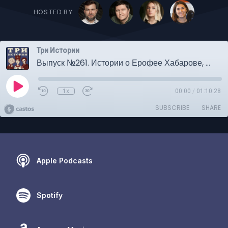
HOSTED BY
Три Истории
Выпуск №261. Истории о Ерофее Хабарове, великом скрипаче и творении космографа и пирата
1x
00:00
/
01:10:28
SUBSCRIBE
SHARE
Apple Podcasts
Spotify