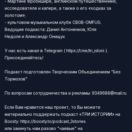
- Мартине Фробишире, английском путешественнике,
исследователе и капере, а также о его «ходках за
золотом»;
- культовом музыкальном клубе CBGB-OMFUG.
Ведущие подкаста:
Данил Антоненков,
Юля
Недоля
и
Александр Онищук
У нас есть канал в
Telegram
(
https://t.me/tri_istorii
).
Присоединяйтесь!
Подкаст подготовлен Творческим Объединением "Без
Тормозов"
По вопросам сотрудничества и рекламы:
9349688@mail.ru
Если Вам нравится наш проект, то Вы можете
материально поддержать подкаст «ТРИ ИСТОРИИ» на
Boosty:
https://boosty.to/podcast_3stories
или закинуть нам разово "чаевые" на