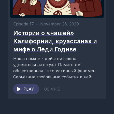
Episode 17
•
November 26, 2020
Истории о «нашей»
Калифорнии, круассанах и
мифе о Леди Годиве
Наша память - действительно
удивительная штука. Память же
общественная – это истинный феномен.
Серьёзные глобальные события в ней
тесно переплетаются с маленькими,
казалось бы,...
PLAY
00:41:19