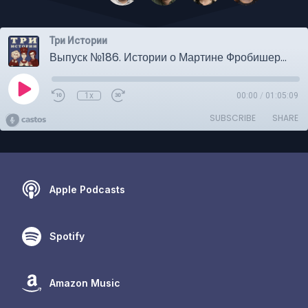
Три Истории
Выпуск №186. Истории о Мартине Фробишере, музыкальном клубе и английском луке
1x
00:00
/
01:05:09
SUBSCRIBE
SHARE
Apple Podcasts
Spotify
Amazon Music