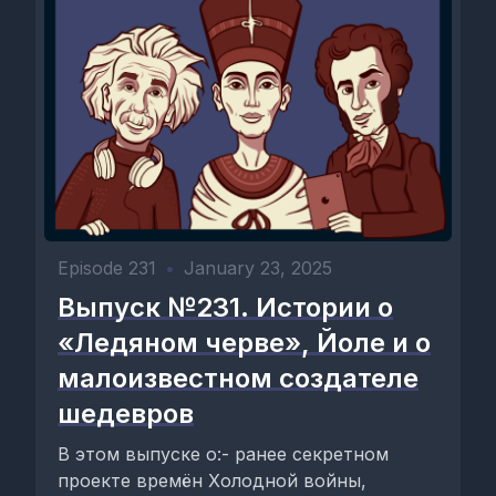
Episode 231
•
January 23, 2025
Выпуск №231. Истории о
«Ледяном черве», Йоле и о
малоизвестном создателе
шедевров
В этом выпуске о:- ранее секретном
проекте времён Холодной войны,